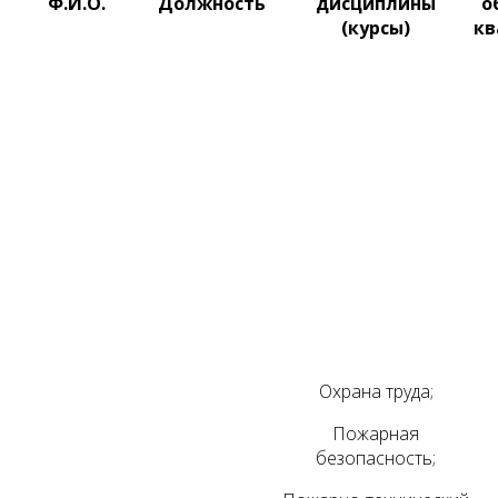
Ф.И.О.
Должность
дисциплины
о
(курсы)
кв
Охрана труда;
Пожарная
безопасность;